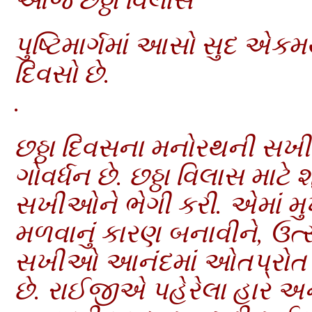
પુષ્ટિમાર્ગમાં આસો સુદ એક
દિવસો છે.
.
છઠ્ઠા દિવસના મનોરથની સખી
ગોવર્ધન છે. છઠ્ઠા વિલાસ માટ
સખીઓને ભેગી કરી. એમાં મુ
મળવાનું કારણ બનાવીને, ઉત્સાહ
સખીઓ આનંદમાં ઓતપ્રોત થઈ
છે. રાઈજીએ પહેરેલા હાર અ