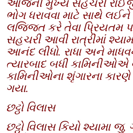
આજની મુખ્ય સહચરી રાઈજી ખ
ભોગ ધરાવવા માટે સાથે લઈને 
લજ્જિત કરે તેવા પ્રિયતમ પધ
સહચરી આવી રાત્રીમાં શ્ય
આનંદ લીધો. રાધા અને માધવને
ત્યારબાદ બધી કામિનીઓએ વન 
કામિનીઓના શૃંગારના કારણે
ગયા.
છટ્ઠો વિલાસ
છટ્ઠો વિલાસ કિયો શ્યામા જુ