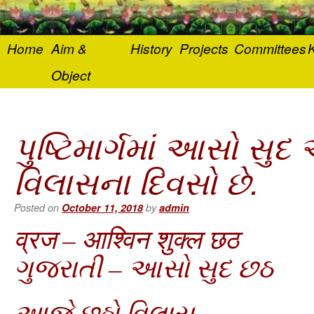
Home
Aim &
History
Projects
Committees
K
Object
પુષ્ટિમાર્ગમાં આસો સ
વિલાસના દિવસો છે.
Posted on
October 11, 2018
by
admin
व्रज – आश्विन शुक्ल छठ
ગુજરાતી – આસો સુદ છઠ
આજે છઠ્ઠો વિલાસ