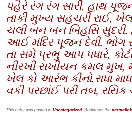
પહેરે રંગ રંગ સારી, હાથ પૂજન
તાકી મુખ્ય સહચરી રાઈ, ખેલન
ચલી બન બન બિહસિ સુંદરી,
આઈ મંદિર પૂજન દેવી, ભોગ 
તા સમે પ્રભુ આપ પધારે, કોટ
નીરખી સખીયન કમલ મુખ, માન
ખેલ કો આરંભ કીનો,રાધા માધો
વકી પરછાંઈ પરી તબ, રસિક ચ
This entry was posted in
Uncategorized
. Bookmark the
permalink