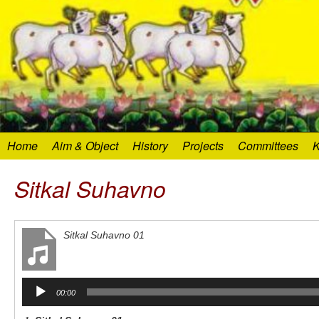
Home
Aim & Object
History
Projects
Committees
K
Sitkal Suhavno
Sitkal Suhavno 01
Audio
00:00
Player