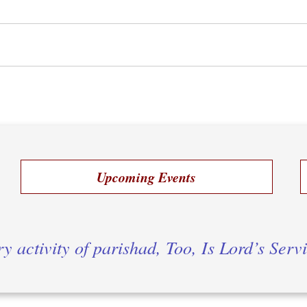
Upcoming Events
y activity of parishad, Too, Is Lord’s Serv