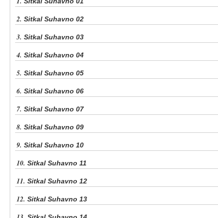
1.
Sitkal Suhavno 01
2.
Sitkal Suhavno 02
3.
Sitkal Suhavno 03
4.
Sitkal Suhavno 04
5.
Sitkal Suhavno 05
6.
Sitkal Suhavno 06
7.
Sitkal Suhavno 07
8.
Sitkal Suhavno 09
9.
Sitkal Suhavno 10
10.
Sitkal Suhavno 11
11.
Sitkal Suhavno 12
12.
Sitkal Suhavno 13
13.
Sitkal Suhavno 14