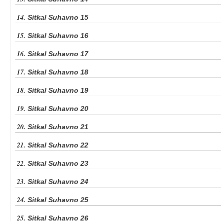
14.
Sitkal Suhavno 15
15.
Sitkal Suhavno 16
16.
Sitkal Suhavno 17
17.
Sitkal Suhavno 18
18.
Sitkal Suhavno 19
19.
Sitkal Suhavno 20
20.
Sitkal Suhavno 21
21.
Sitkal Suhavno 22
22.
Sitkal Suhavno 23
23.
Sitkal Suhavno 24
24.
Sitkal Suhavno 25
25.
Sitkal Suhavno 26