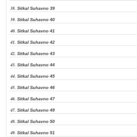
38.
Sitkal Suhavno 39
39.
Sitkal Suhavno 40
40.
Sitkal Suhavno 41
41.
Sitkal Suhavno 42
42.
Sitkal Suhavno 43
43.
Sitkal Suhavno 44
44.
Sitkal Suhavno 45
45.
Sitkal Suhavno 46
46.
Sitkal Suhavno 47
47.
Sitkal Suhavno 49
48.
Sitkal Suhavno 50
49.
Sitkal Suhavno 51